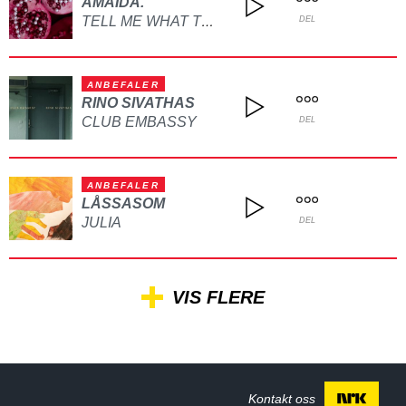
AMAIDA.
TELL ME WHAT TO DO
DEL
ANBEFALER
RINO SIVATHAS
CLUB EMBASSY
DEL
ANBEFALER
LÅSSASOM
JULIA
DEL
VIS FLERE
Kontakt oss