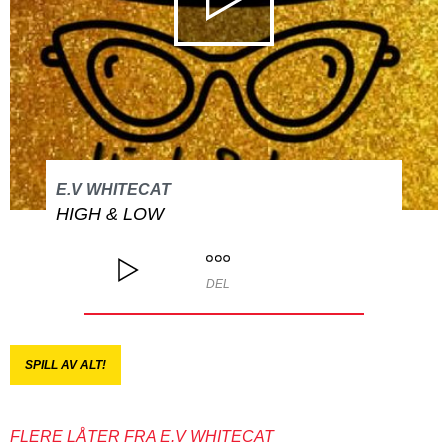
E.V WHITECAT
HIGH & LOW
DEL
SPILL AV ALT!
FLERE LÅTER FRA E.V WHITECAT