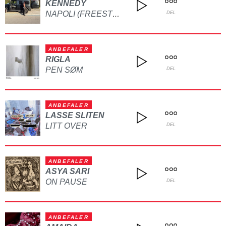
KENNEDY
NAPOLI (FREESTYLE)
DEL
ANBEFALER
RIGLA
PEN SØM
DEL
ANBEFALER
LASSE SLITEN
LITT OVER
DEL
ANBEFALER
ASYA SARI
ON PAUSE
DEL
ANBEFALER