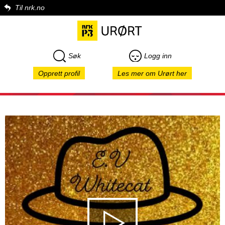
Til nrk.no
Søk
Logg inn
Opprett profil
Les mer om Urørt her