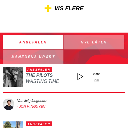
VIS FLERE
ANBEFALER
NYE LÅTER
MÅNEDENS URØRT
ANBEFALER
THE PILOTS
WASTING TIME
DEL
Vanvittig fengende!
- JON V. NGUYEN
ANBEFALER