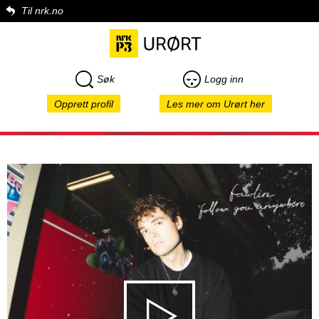
Til nrk.no
Søk
Logg inn
Opprett profil
Les mer om Urørt her