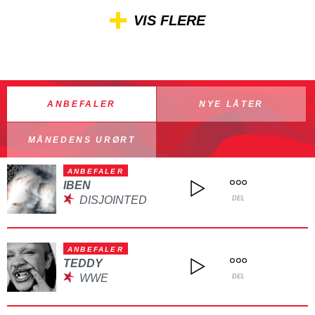
VIS FLERE
ANBEFALER
NYE LÅTER
MÅNEDENS URØRT
ANBEFALER
IBEN
DISJOINTED
DEL
ANBEFALER
TEDDY
WWE
DEL