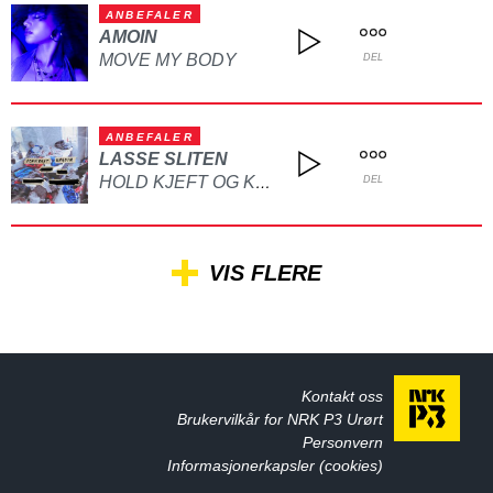
ANBEFALER
AMOIN
MOVE MY BODY
DEL
ANBEFALER
LASSE SLITEN
HOLD KJEFT OG KYSS MEG
DEL
VIS FLERE
Kontakt oss
Brukervilkår for NRK P3 Urørt
Personvern
Informasjonerkapsler (cookies)