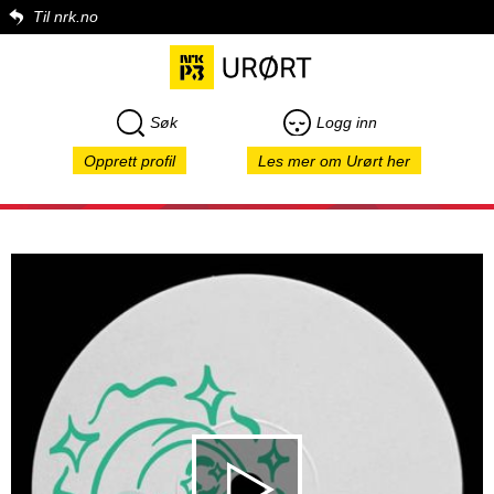
Til nrk.no
Søk
Logg inn
Opprett profil
Les mer om Urørt her