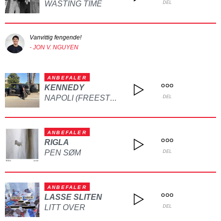
WASTING TIME
DEL
Vanvittig fengende!
- JON V. NGUYEN
ANBEFALER
KENNEDY
NAPOLI (FREESTYLE)
DEL
ANBEFALER
RIGLA
PEN SØM
DEL
ANBEFALER
LASSE SLITEN
LITT OVER
DEL