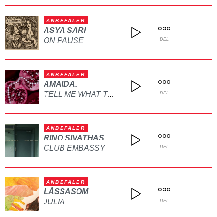
ANBEFALER
ASYA SARI
ON PAUSE
DEL
ANBEFALER
AMAIDA.
TELL ME WHAT TO DO
DEL
ANBEFALER
RINO SIVATHAS
CLUB EMBASSY
DEL
ANBEFALER
LÅSSASOM
JULIA
DEL