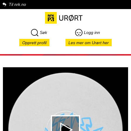
Til nrk.no
Søk
Logg inn
Opprett profil
Les mer om Urørt her