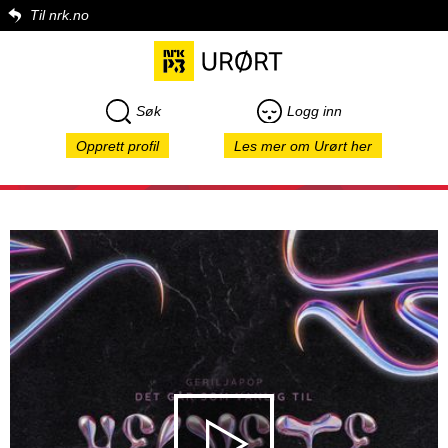
Til nrk.no
Søk
Logg inn
Opprett profil
Les mer om Urørt her