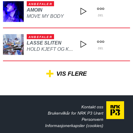
ANBEFALER
AMOIN
MOVE MY BODY
DEL
ANBEFALER
LASSE SLITEN
HOLD KJEFT OG KYSS MEG
DEL
VIS FLERE
Kontakt oss
Brukervilkår for NRK P3 Urørt
Personvern
Informasjonerkapsler (cookies)