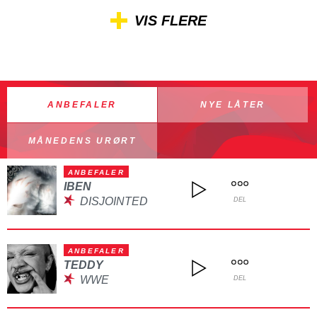
VIS FLERE
ANBEFALER
NYE LÅTER
MÅNEDENS URØRT
ANBEFALER
IBEN
DISJOINTED
DEL
ANBEFALER
TEDDY
WWE
DEL