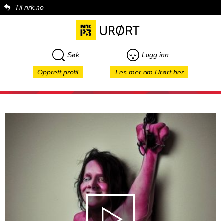
Til nrk.no
Søk
Logg inn
Opprett profil
Les mer om Urørt her