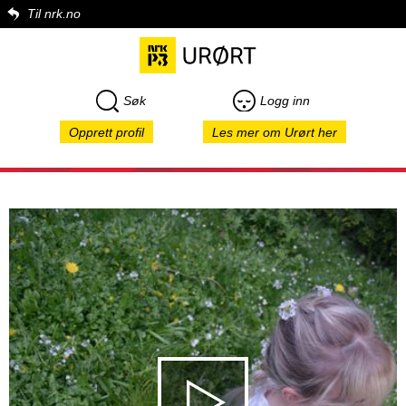
Til nrk.no
Søk
Logg inn
Opprett profil
Les mer om Urørt her