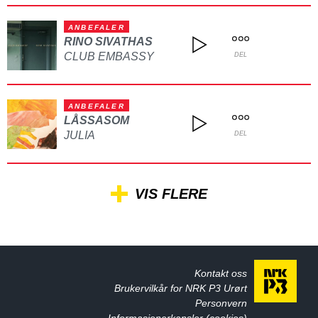
ANBEFALER
RINO SIVATHAS
CLUB EMBASSY
DEL
ANBEFALER
LÅSSASOM
JULIA
DEL
VIS FLERE
Kontakt oss
Brukervilkår for NRK P3 Urørt
Personvern