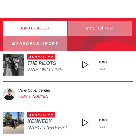
ANBEFALER
NYE LÅTER
MÅNEDENS URØRT
ANBEFALER
THE PILOTS
WASTING TIME
DEL
Vanvittig fengende!
- JON V. NGUYEN
ANBEFALER
KENNEDY
NAPOLI (FREESTYLE)
DEL