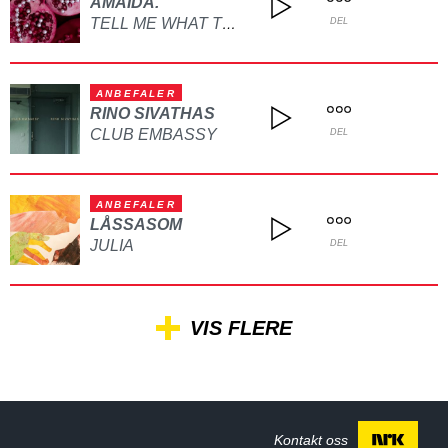
AMAIDA.
TELL ME WHAT TO DO
DEL
ANBEFALER
RINO SIVATHAS
CLUB EMBASSY
DEL
ANBEFALER
LÅSSASOM
JULIA
DEL
VIS FLERE
Kontakt oss