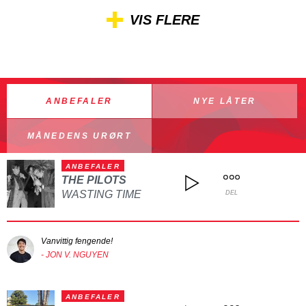
VIS FLERE
ANBEFALER
NYE LÅTER
MÅNEDENS URØRT
ANBEFALER
THE PILOTS
WASTING TIME
DEL
Vanvittig fengende!
- JON V. NGUYEN
ANBEFALER