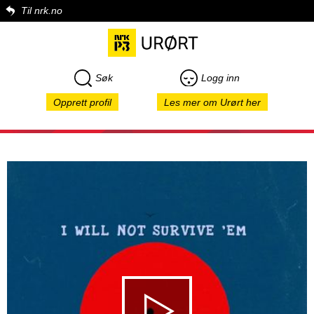
Til nrk.no
Søk
Logg inn
Opprett profil
Les mer om Urørt her