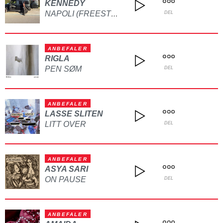
KENNEDY
NAPOLI (FREESTYLE)
DEL
ANBEFALER
RIGLA
PEN SØM
DEL
ANBEFALER
LASSE SLITEN
LITT OVER
DEL
ANBEFALER
ASYA SARI
ON PAUSE
DEL
ANBEFALER