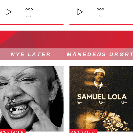
DEL
DEL
NYE LÅTER
MÅNEDENS URØR
ANBEFALER
ANBEFALER