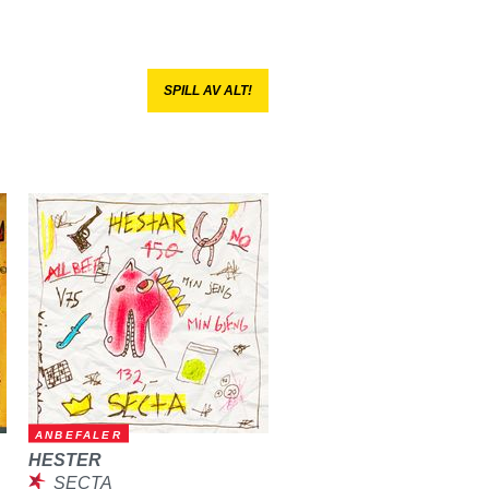
SPILL AV ALT!
ANBEFALER
HESTER
SECTA