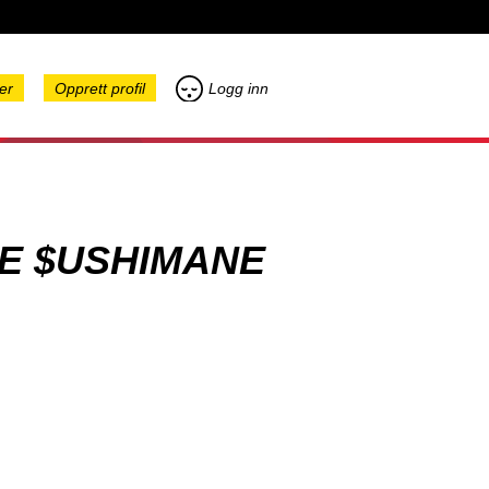
er
Opprett profil
Logg inn
GE $USHIMANE