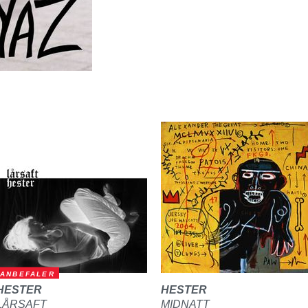
ANBEFALER
HESTER
HESTER
LÅRSAFT
MIDNATT