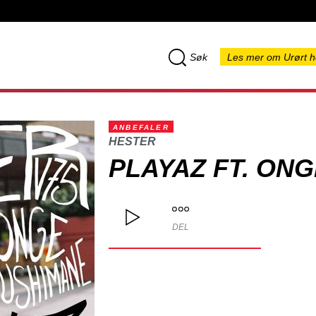
Søk
Les mer om Urørt h
ANBEFALER
HESTER
PLAYAZ FT. ON
DEL