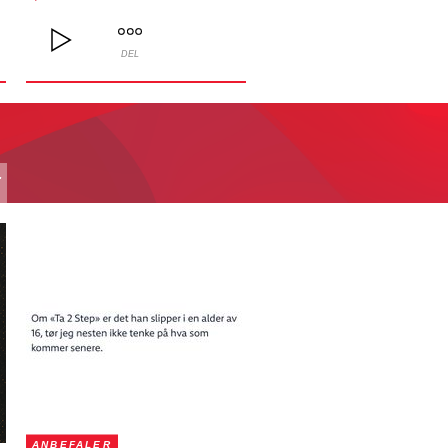
DEL
T
ANBEFALER