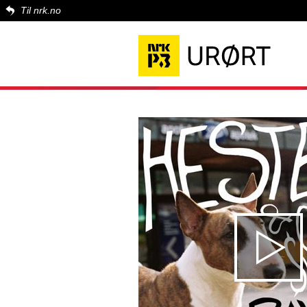
Til nrk.no