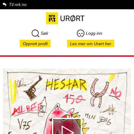
Til nrk.no
Søk
Logg inn
Opprett profil
Les mer om Urørt her