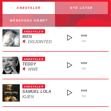
ANBEFALER
NYE LÅTER
MÅNEDENS URØRT
ANBEFALER
IBEN
DISJOINTED
DEL
ANBEFALER
TEDDY
WWE
DEL
ANBEFALER
SAMUEL LOLA
IGJEN
DEL