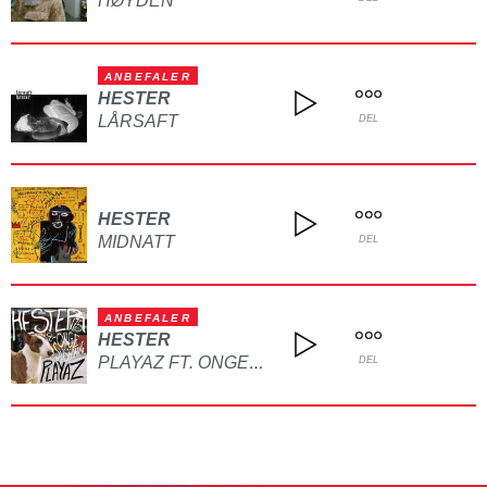
HØYDEN
ANBEFALER
HESTER
LÅRSAFT
DEL
HESTER
MIDNATT
DEL
ANBEFALER
HESTER
PLAYAZ FT. ONGE $USHIMANE
DEL