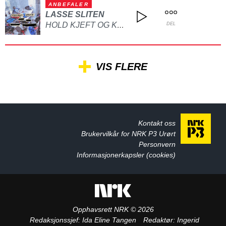
ANBEFALER
LASSE SLITEN
HOLD KJEFT OG KYSS MEG
DEL
VIS FLERE
Kontakt oss
Brukervilkår for NRK P3 Urørt
Personvern
Informasjonerkapsler (cookies)
Opphavsrett NRK © 2026
Redaksjonssjef:
Ida Eline Tangen
Redaktør:
Ingerid