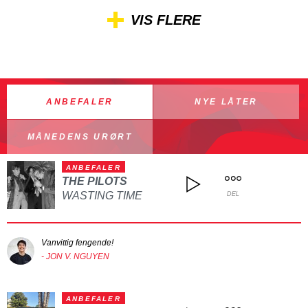
VIS FLERE
ANBEFALER
NYE LÅTER
MÅNEDENS URØRT
ANBEFALER
THE PILOTS
WASTING TIME
DEL
Vanvittig fengende!
- JON V. NGUYEN
ANBEFALER