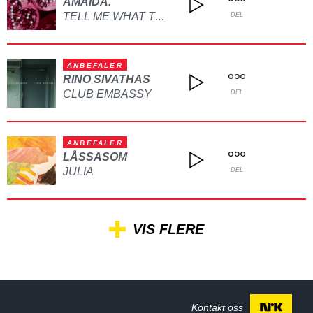
AMAIDA.
TELL ME WHAT TO DO
DEL
ANBEFALER
RINO SIVATHAS
CLUB EMBASSY
DEL
ANBEFALER
LÅSSASOM
JULIA
DEL
VIS FLERE
Kontakt oss