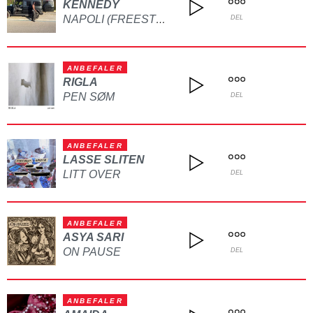
KENNEDY
NAPOLI (FREESTYLE)
DEL
ANBEFALER
RIGLA
PEN SØM
DEL
ANBEFALER
LASSE SLITEN
LITT OVER
DEL
ANBEFALER
ASYA SARI
ON PAUSE
DEL
ANBEFALER