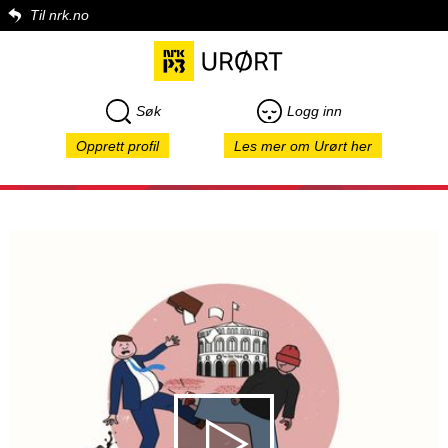
Til nrk.no
Søk
Logg inn
Opprett profil
Les mer om Urørt her