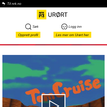
Til nrk.no
Søk
Logg inn
Opprett profil
Les mer om Urørt her