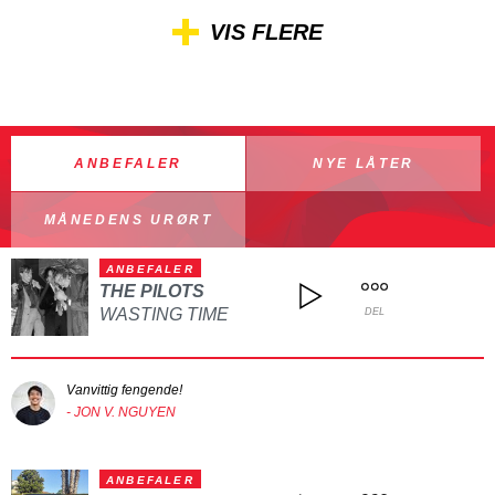
VIS FLERE
ANBEFALER
NYE LÅTER
MÅNEDENS URØRT
ANBEFALER
THE PILOTS
WASTING TIME
DEL
Vanvittig fengende!
- JON V. NGUYEN
ANBEFALER