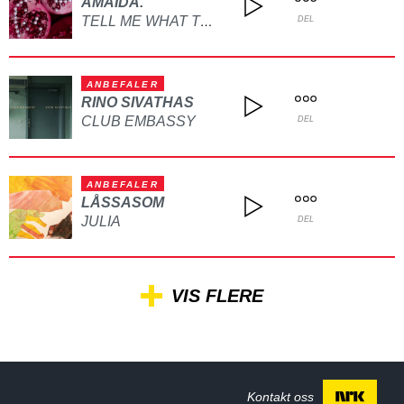
AMAIDA.
TELL ME WHAT TO DO
DEL
ANBEFALER
RINO SIVATHAS
CLUB EMBASSY
DEL
ANBEFALER
LÅSSASOM
JULIA
DEL
VIS FLERE
Kontakt oss