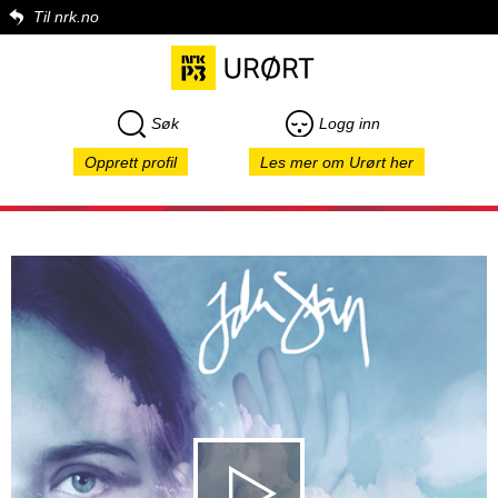
Til nrk.no
Søk
Logg inn
Opprett profil
Les mer om Urørt her