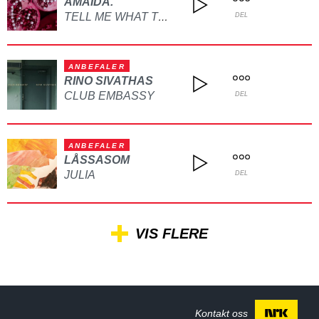
AMAIDA.
TELL ME WHAT TO DO
DEL
ANBEFALER
RINO SIVATHAS
CLUB EMBASSY
DEL
ANBEFALER
LÅSSASOM
JULIA
DEL
VIS FLERE
Kontakt oss