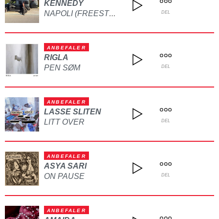
KENNEDY
NAPOLI (FREESTYLE)
DEL
ANBEFALER
RIGLA
PEN SØM
DEL
ANBEFALER
LASSE SLITEN
LITT OVER
DEL
ANBEFALER
ASYA SARI
ON PAUSE
DEL
ANBEFALER