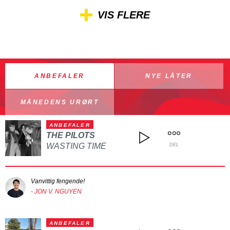
VIS FLERE
ANBEFALER
NYE LÅTER
MÅNEDENS URØRT
ANBEFALER
THE PILOTS
WASTING TIME
DEL
Vanvittig fengende!
- JON V. NGUYEN
ANBEFALER