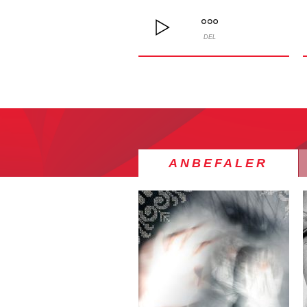
DEL
ANBEFALER