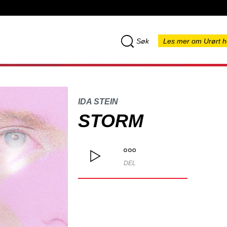
Søk
Les mer om Urørt h
IDA STEIN
STORM
DEL