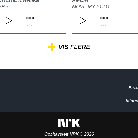
CHERIE MWANGI
AMOIN
BRB
MOVE MY BODY
DEL
DEL
VIS FLERE
Bruk
Inform
Opphavsrett NRK © 2026