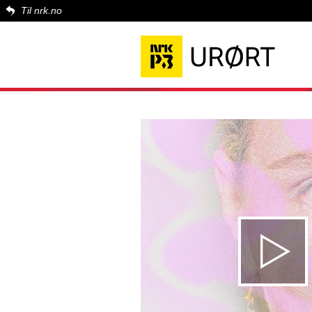
Til nrk.no