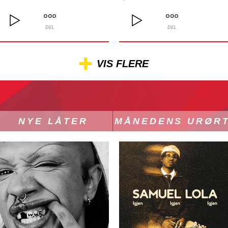
DEL
DEL
VIS FLERE
NYE LÅTER
MÅNEDENS URØR