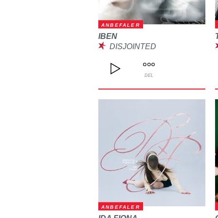
ANBEFALER
IBEN
DISJOINTED
DEL
ANBEFALER