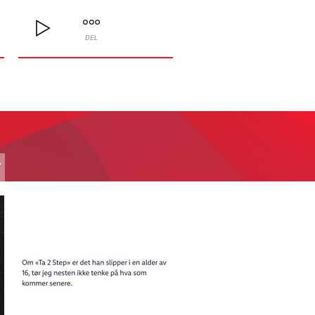
DEL
T