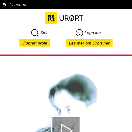
Til nrk.no
Søk
Logg inn
Opprett profil
Les mer om Urørt her