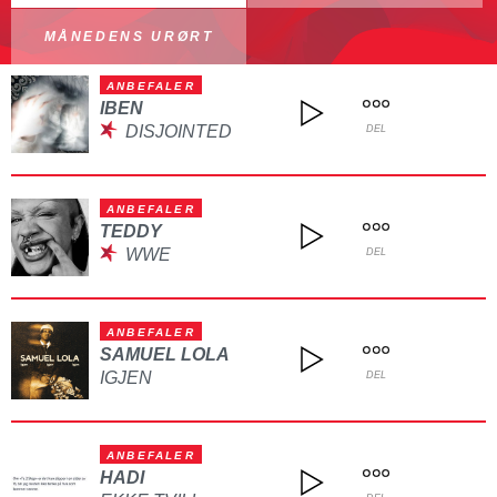
MÅNEDENS URØRT
ANBEFALER
IBEN
DISJOINTED
DEL
ANBEFALER
TEDDY
WWE
DEL
ANBEFALER
SAMUEL LOLA
IGJEN
DEL
ANBEFALER
HADI