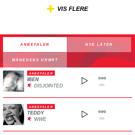
VIS FLERE
ANBEFALER
NYE LÅTER
MÅNEDENS URØRT
ANBEFALER
IBEN
DISJOINTED
DEL
ANBEFALER
TEDDY
WWE
DEL