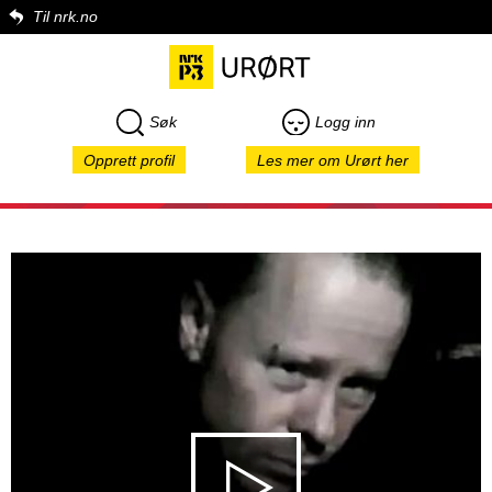
Til nrk.no
Søk
Logg inn
Opprett profil
Les mer om Urørt her