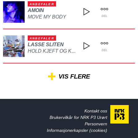
ANBEFALER
AMOIN
MOVE MY BODY
DEL
ANBEFALER
LASSE SLITEN
HOLD KJEFT OG KYSS MEG
DEL
VIS FLERE
Kontakt oss
Brukervilkår for NRK P3 Urørt
Personvern
Informasjonerkapsler (cookies)