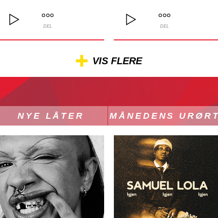
DEL
DEL
VIS FLERE
NYE LÅTER
MÅNEDENS URØR