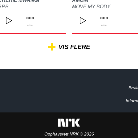
CHERIE MWANGI
AMOIN
BRB
MOVE MY BODY
DEL
DEL
VIS FLERE
Bruk
Inform
Opphavsrett NRK © 2026