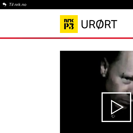
Til nrk.no