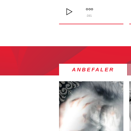
DEL
ANBEFALER