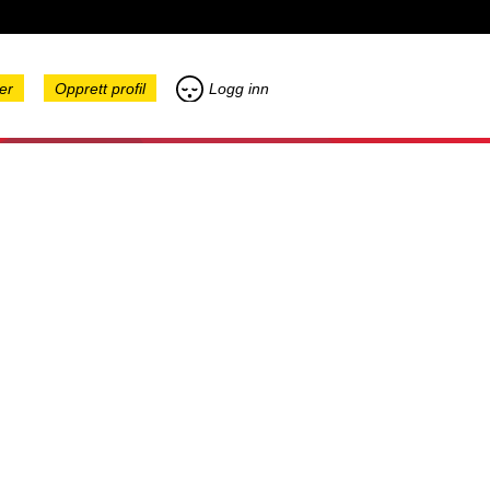
er
Opprett profil
Logg inn