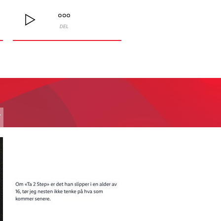
DEL
T