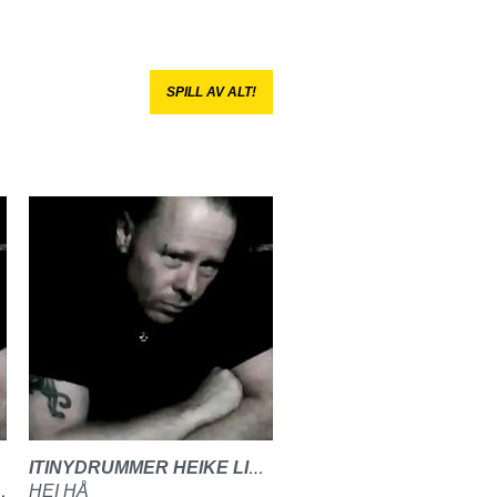
SPILL AV ALT!
ITINYDRUMMER HEIKE LINDBERG
HEI HÅ
 OF THE WORLD