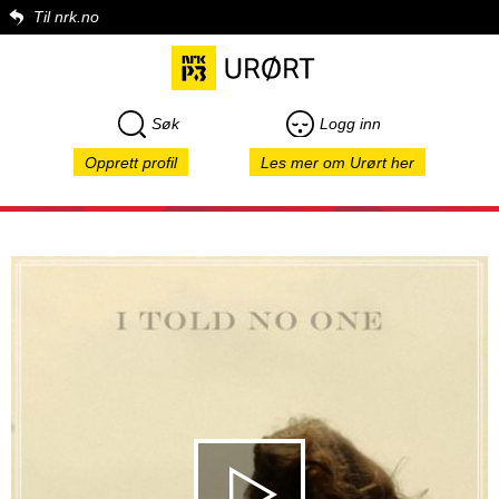
Til nrk.no
Søk
Logg inn
Opprett profil
Les mer om Urørt her