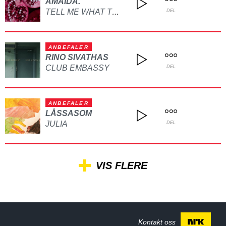
AMAIDA.
TELL ME WHAT TO DO
DEL
ANBEFALER
RINO SIVATHAS
CLUB EMBASSY
DEL
ANBEFALER
LÅSSASOM
JULIA
DEL
VIS FLERE
Kontakt oss