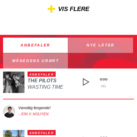
VIS FLERE
ANBEFALER
NYE LÅTER
MÅNEDENS URØRT
ANBEFALER
THE PILOTS
WASTING TIME
DEL
Vanvittig fengende!
- JON V. NGUYEN
ANBEFALER