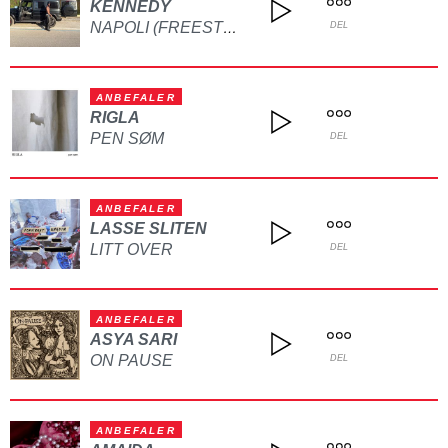
KENNEDY
NAPOLI (FREESTYLE)
DEL
ANBEFALER
RIGLA
PEN SØM
DEL
ANBEFALER
LASSE SLITEN
LITT OVER
DEL
ANBEFALER
ASYA SARI
ON PAUSE
DEL
ANBEFALER