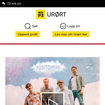
Til nrk.no
Søk
Logg inn
Opprett profil
Les mer om Urørt her