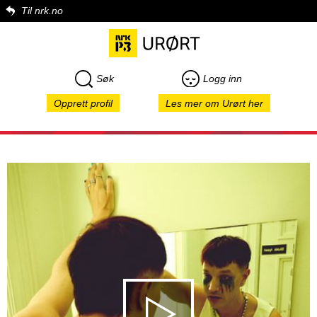
Til nrk.no
Søk
Logg inn
Opprett profil
Les mer om Urørt her