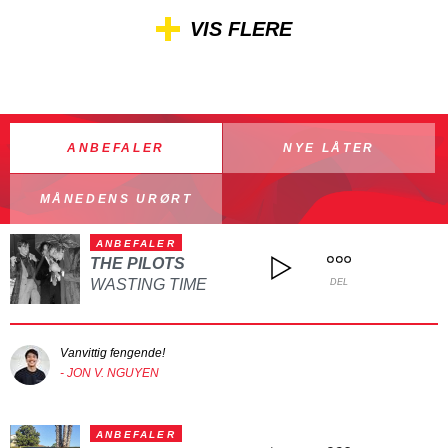
VIS FLERE
ANBEFALER
NYE LÅTER
MÅNEDENS URØRT
ANBEFALER
THE PILOTS
WASTING TIME
DEL
Vanvittig fengende!
- JON V. NGUYEN
ANBEFALER