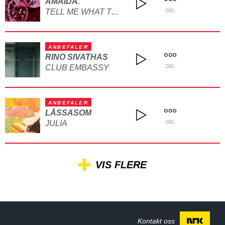
AMAIDA.
TELL ME WHAT TO DO
DEL
ANBEFALER
RINO SIVATHAS
CLUB EMBASSY
DEL
ANBEFALER
LÅSSASOM
JULIA
DEL
VIS FLERE
Kontakt oss