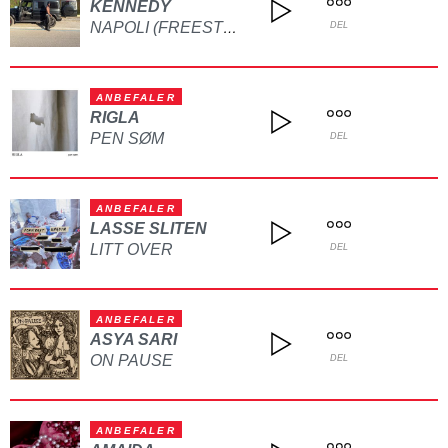
KENNEDY
NAPOLI (FREESTYLE)
DEL
ANBEFALER
RIGLA
PEN SØM
DEL
ANBEFALER
LASSE SLITEN
LITT OVER
DEL
ANBEFALER
ASYA SARI
ON PAUSE
DEL
ANBEFALER