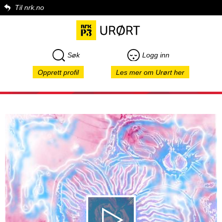
Til nrk.no
Søk
Logg inn
Opprett profil
Les mer om Urørt her