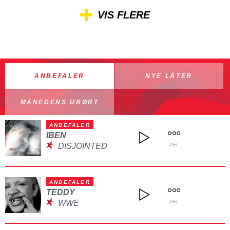
VIS FLERE
ANBEFALER
NYE LÅTER
MÅNEDENS URØRT
ANBEFALER
IBEN
DISJOINTED
DEL
ANBEFALER
TEDDY
WWE
DEL