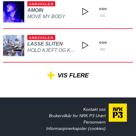
ANBEFALER
AMOIN
MOVE MY BODY
DEL
ANBEFALER
LASSE SLITEN
HOLD KJEFT OG KYSS MEG
DEL
VIS FLERE
Kontakt oss
Brukervilkår for NRK P3 Urørt
Personvern
Informasjonerkapsler (cookies)