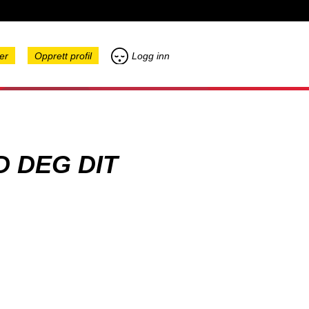
er
Opprett profil
Logg inn
D DEG DIT