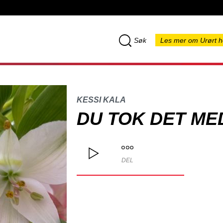
Søk
Les mer om Urørt h
KESSI KALA
DU TOK DET ME
DEL