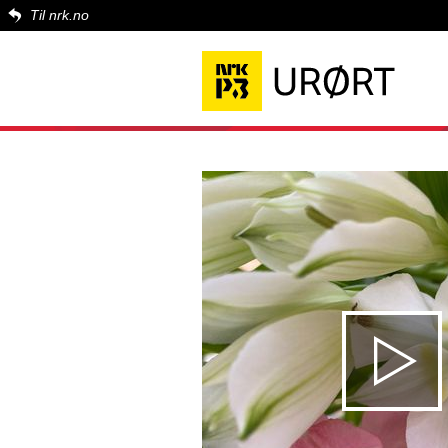
Til nrk.no