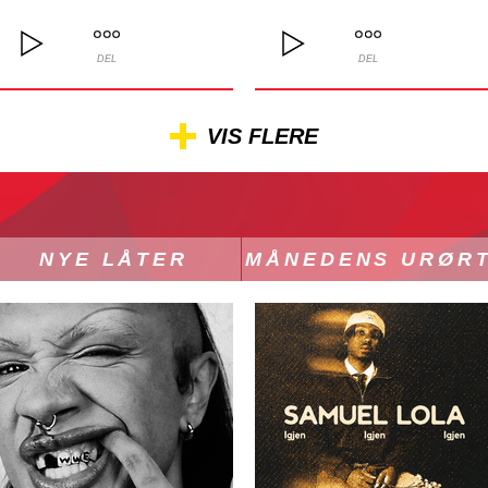
DEL
DEL
VIS FLERE
NYE LÅTER
MÅNEDENS URØR