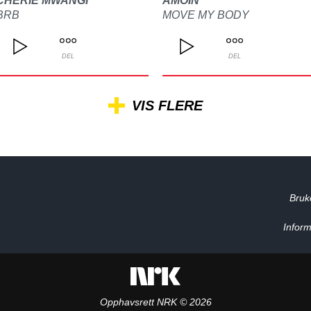
CHERIE MWANGI
AMOIN
BRB
MOVE MY BODY
DEL
DEL
VIS FLERE
Bruk
Inform
Opphavsrett NRK © 2026