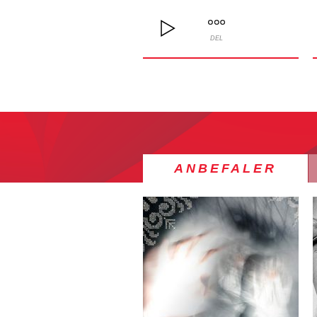
DEL
ANBEFALER