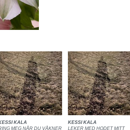
KESSI KALA
KESSI KALA
RING MEG NÅR DU VÅKNER
LEKER MED HODET MITT