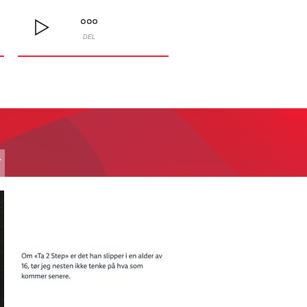
DEL
T