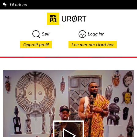
Til nrk.no
Søk
Logg inn
Opprett profil
Les mer om Urørt her