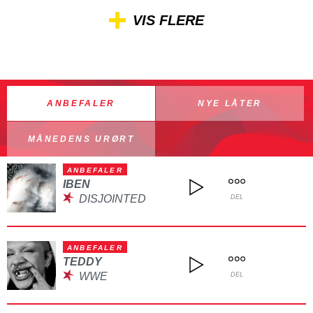
VIS FLERE
ANBEFALER
NYE LÅTER
MÅNEDENS URØRT
ANBEFALER
IBEN
DISJOINTED
DEL
ANBEFALER
TEDDY
WWE
DEL