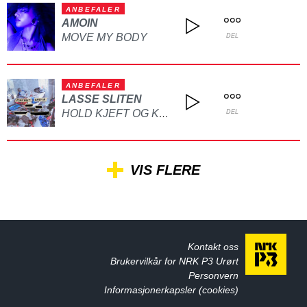
ANBEFALER
AMOIN
MOVE MY BODY
DEL
ANBEFALER
LASSE SLITEN
HOLD KJEFT OG KYSS MEG
DEL
VIS FLERE
Kontakt oss
Brukervilkår for NRK P3 Urørt
Personvern
Informasjonerkapsler (cookies)