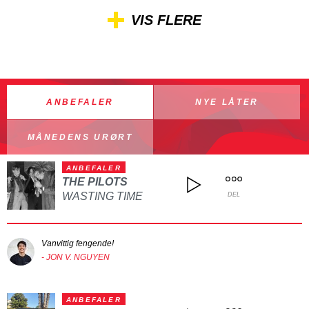
VIS FLERE
ANBEFALER
NYE LÅTER
MÅNEDENS URØRT
ANBEFALER
THE PILOTS
WASTING TIME
DEL
Vanvittig fengende!
- JON V. NGUYEN
ANBEFALER