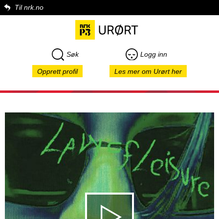
Til nrk.no
Søk
Logg inn
Opprett profil
Les mer om Urørt her