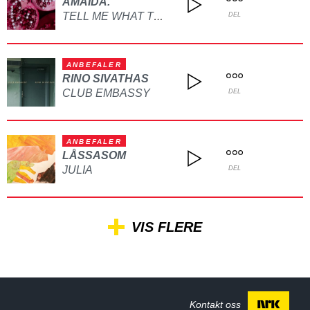
AMAIDA.
TELL ME WHAT TO DO
DEL
ANBEFALER
RINO SIVATHAS
CLUB EMBASSY
DEL
ANBEFALER
LÅSSASOM
JULIA
DEL
VIS FLERE
Kontakt oss