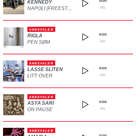
KENNEDY
NAPOLI (FREESTYLE)
DEL
ANBEFALER
RIGLA
PEN SØM
DEL
ANBEFALER
LASSE SLITEN
LITT OVER
DEL
ANBEFALER
ASYA SARI
ON PAUSE
DEL
ANBEFALER