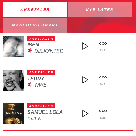
ANBEFALER
NYE LÅTER
MÅNEDENS URØRT
ANBEFALER
IBEN
DISJOINTED
DEL
ANBEFALER
TEDDY
WWE
DEL
ANBEFALER
SAMUEL LOLA
IGJEN
DEL