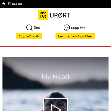
Til nrk.no
Søk
Logg inn
Opprett profil
Les mer om Urørt her