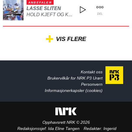
ANBEFALER
LASSE SLITEN
HOLD KJEFT OG KYSS MEG
DEL
VIS FLERE
Kontakt oss
Brukervilkår for NRK P3 Urørt
Personvern
Informasjonerkapsler (cookies)
Opphavsrett NRK © 2026
Redaksjonssjef:
Ida Eline Tangen
Redaktør:
Ingerid