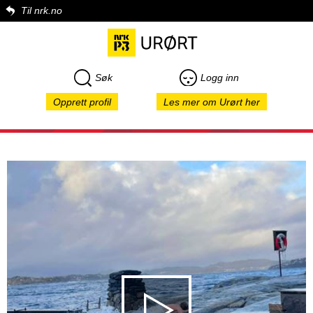
Til nrk.no
Søk
Logg inn
Opprett profil
Les mer om Urørt her