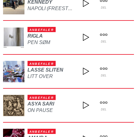
KENNEDY
NAPOLI (FREESTYLE)
DEL
ANBEFALER
RIGLA
PEN SØM
DEL
ANBEFALER
LASSE SLITEN
LITT OVER
DEL
ANBEFALER
ASYA SARI
ON PAUSE
DEL
ANBEFALER