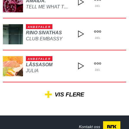
AMAIDA.
TELL ME WHAT TO DO
DEL
ANBEFALER
RINO SIVATHAS
CLUB EMBASSY
DEL
ANBEFALER
LÅSSASOM
JULIA
DEL
VIS FLERE
Kontakt oss