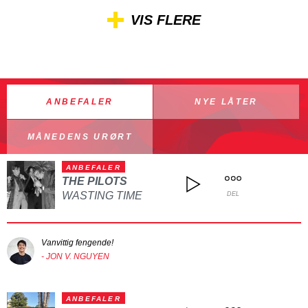
VIS FLERE
ANBEFALER
NYE LÅTER
MÅNEDENS URØRT
ANBEFALER
THE PILOTS
WASTING TIME
DEL
Vanvittig fengende!
- JON V. NGUYEN
ANBEFALER