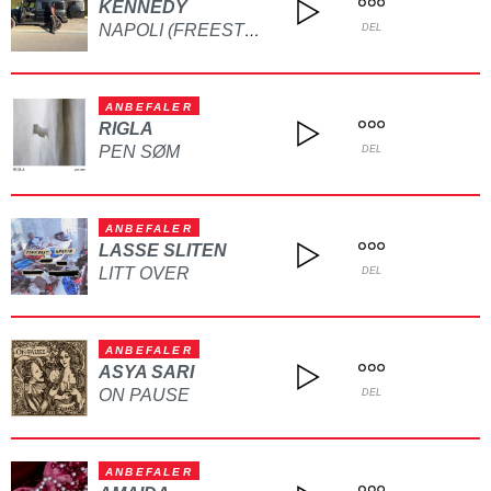
KENNEDY
NAPOLI (FREESTYLE)
DEL
ANBEFALER
RIGLA
PEN SØM
DEL
ANBEFALER
LASSE SLITEN
LITT OVER
DEL
ANBEFALER
ASYA SARI
ON PAUSE
DEL
ANBEFALER