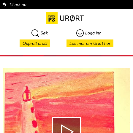
Til nrk.no
Søk
Logg inn
Opprett profil
Les mer om Urørt her