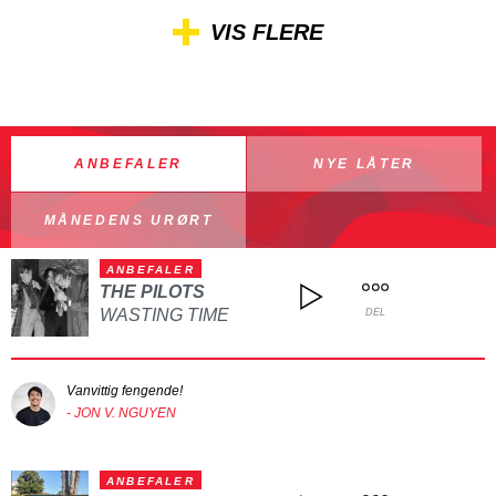
VIS FLERE
ANBEFALER
NYE LÅTER
MÅNEDENS URØRT
ANBEFALER
THE PILOTS
WASTING TIME
DEL
Vanvittig fengende!
- JON V. NGUYEN
ANBEFALER