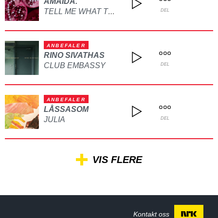
AMAIDA.
TELL ME WHAT TO DO
DEL
ANBEFALER
RINO SIVATHAS
CLUB EMBASSY
DEL
ANBEFALER
LÅSSASOM
JULIA
DEL
VIS FLERE
Kontakt oss