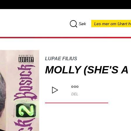
Søk
Les mer om Urørt h
LUPAE FILIUS
MOLLY (SHE'S A
DEL