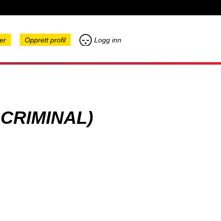
er
Opprett profil
Logg inn
 CRIMINAL)