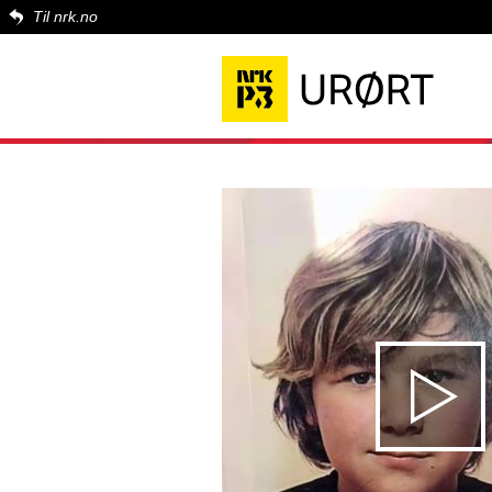
Til nrk.no