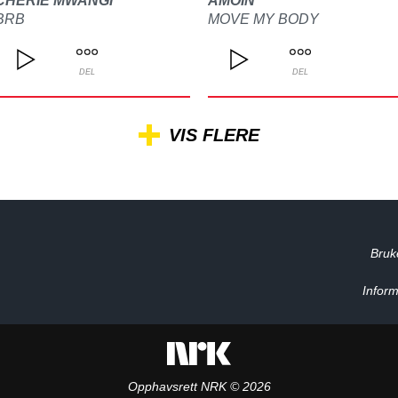
CHERIE MWANGI
AMOIN
BRB
MOVE MY BODY
DEL
DEL
VIS FLERE
Bruk
Inform
Opphavsrett NRK © 2026