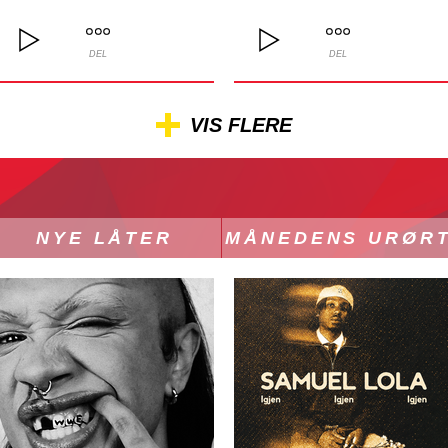
DEL
DEL
VIS FLERE
NYE LÅTER
MÅNEDENS URØR