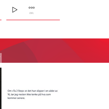
DEL
T