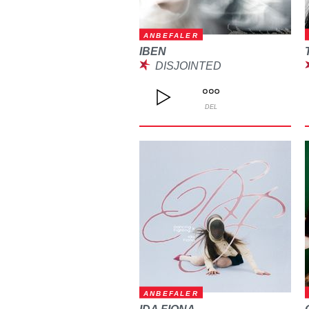
ANBEFALER
IBEN
DISJOINTED
DEL
ANBEFALER