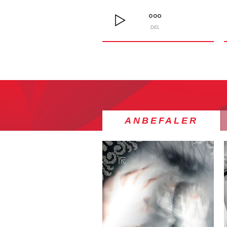
DEL
ANBEFALER