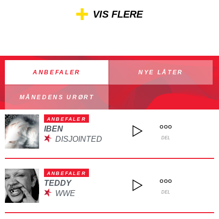
VIS FLERE
ANBEFALER
NYE LÅTER
MÅNEDENS URØRT
ANBEFALER
IBEN
DISJOINTED
DEL
ANBEFALER
TEDDY
WWE
DEL