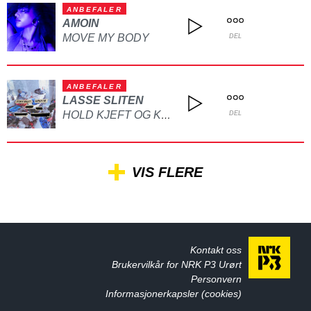
ANBEFALER
AMOIN
MOVE MY BODY
DEL
ANBEFALER
LASSE SLITEN
HOLD KJEFT OG KYSS MEG
DEL
VIS FLERE
Kontakt oss
Brukervilkår for NRK P3 Urørt
Personvern
Informasjonerkapsler (cookies)