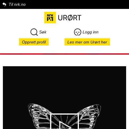
Til nrk.no
Søk
Logg inn
Opprett profil
Les mer om Urørt her