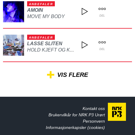
ANBEFALER
AMOIN
MOVE MY BODY
DEL
ANBEFALER
LASSE SLITEN
HOLD KJEFT OG KYSS MEG
DEL
VIS FLERE
Kontakt oss
Brukervilkår for NRK P3 Urørt
Personvern
Informasjonerkapsler (cookies)