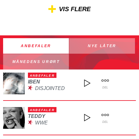
VIS FLERE
ANBEFALER
NYE LÅTER
MÅNEDENS URØRT
ANBEFALER
IBEN
DISJOINTED
DEL
ANBEFALER
TEDDY
WWE
DEL