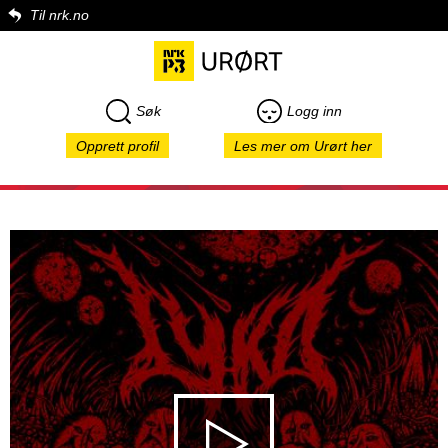
Til nrk.no
Søk
Logg inn
Opprett profil
Les mer om Urørt her