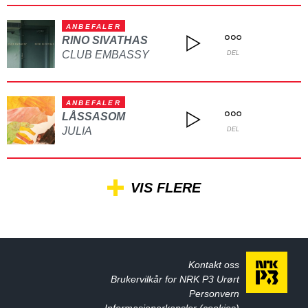
ANBEFALER
RINO SIVATHAS
CLUB EMBASSY
DEL
ANBEFALER
LÅSSASOM
JULIA
DEL
VIS FLERE
Kontakt oss
Brukervilkår for NRK P3 Urørt
Personvern