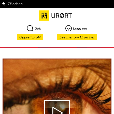
Til nrk.no
Søk
Logg inn
Opprett profil
Les mer om Urørt her