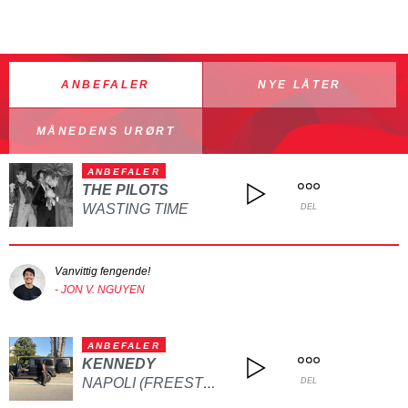
ANBEFALER
NYE LÅTER
MÅNEDENS URØRT
ANBEFALER
THE PILOTS
WASTING TIME
DEL
Vanvittig fengende!
- JON V. NGUYEN
ANBEFALER
KENNEDY
NAPOLI (FREESTYLE)
DEL