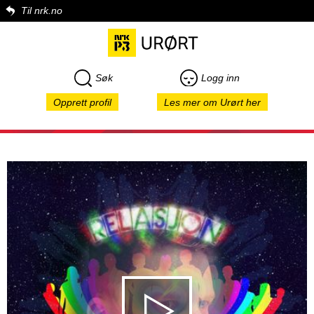
Til nrk.no
Søk
Logg inn
Opprett profil
Les mer om Urørt her