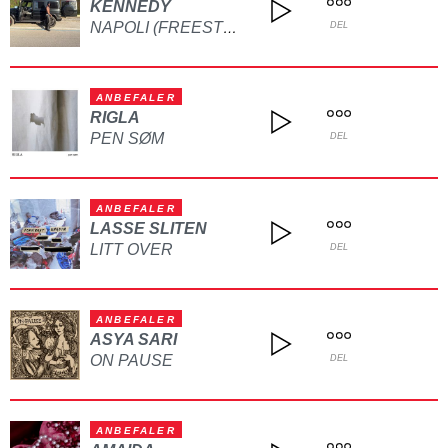
KENNEDY
NAPOLI (FREESTYLE)
DEL
ANBEFALER
RIGLA
PEN SØM
DEL
ANBEFALER
LASSE SLITEN
LITT OVER
DEL
ANBEFALER
ASYA SARI
ON PAUSE
DEL
ANBEFALER