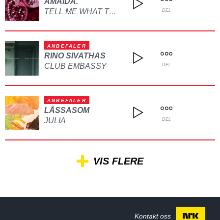
AMAIDA.
TELL ME WHAT TO DO
DEL
ANBEFALER
RINO SIVATHAS
CLUB EMBASSY
DEL
ANBEFALER
LÅSSASOM
JULIA
DEL
VIS FLERE
Kontakt oss