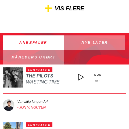
VIS FLERE
ANBEFALER
NYE LÅTER
MÅNEDENS URØRT
ANBEFALER
THE PILOTS
WASTING TIME
DEL
Vanvittig fengende!
- JON V. NGUYEN
ANBEFALER