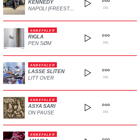
KENNEDY
NAPOLI (FREESTYLE)
DEL
ANBEFALER
RIGLA
PEN SØM
DEL
ANBEFALER
LASSE SLITEN
LITT OVER
DEL
ANBEFALER
ASYA SARI
ON PAUSE
DEL
ANBEFALER