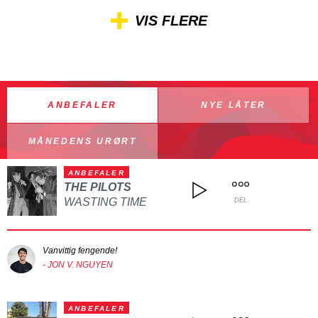
VIS FLERE
ANBEFALER
NYE LÅTER
MÅNEDENS URØRT
ANBEFALER
THE PILOTS
WASTING TIME
DEL
Vanvittig fengende!
- JON V. NGUYEN
ANBEFALER