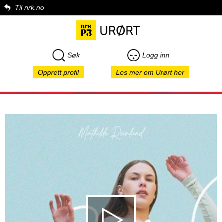
Til nrk.no
Søk
Logg inn
Opprett profil
Les mer om Urørt her