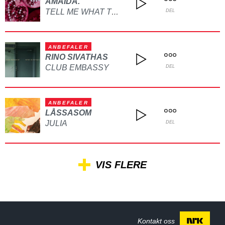
AMAIDA.
TELL ME WHAT TO DO
DEL
ANBEFALER
RINO SIVATHAS
CLUB EMBASSY
DEL
ANBEFALER
LÅSSASOM
JULIA
DEL
VIS FLERE
Kontakt oss