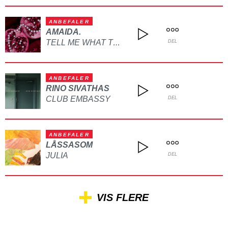
ANBEFALER
AMAIDA.
TELL ME WHAT TO DO
DEL
ANBEFALER
RINO SIVATHAS
CLUB EMBASSY
DEL
ANBEFALER
LÅSSASOM
JULIA
DEL
VIS FLERE