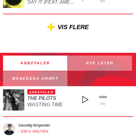
SAY IT (FEAT. AMELINE)
DEL
VIS FLERE
ANBEFALER
NYE LÅTER
MÅNEDENS URØRT
ANBEFALER
THE PILOTS
WASTING TIME
DEL
Vanvittig fengende!
- JON V. NGUYEN