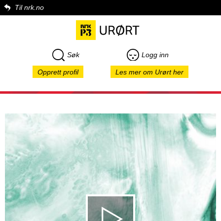
Til nrk.no
Søk
Logg inn
Opprett profil
Les mer om Urørt her