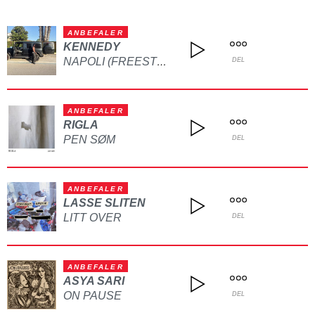
ANBEFALER
KENNEDY
NAPOLI (FREESTYLE)
DEL
ANBEFALER
RIGLA
PEN SØM
DEL
ANBEFALER
LASSE SLITEN
LITT OVER
DEL
ANBEFALER
ASYA SARI
ON PAUSE
DEL