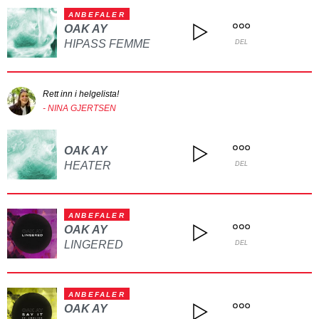
ANBEFALER
OAK AY
HIPASS FEMME
DEL
Rett inn i helgelista!
- NINA GJERTSEN
OAK AY
HEATER
DEL
ANBEFALER
OAK AY
LINGERED
DEL
ANBEFALER
OAK AY