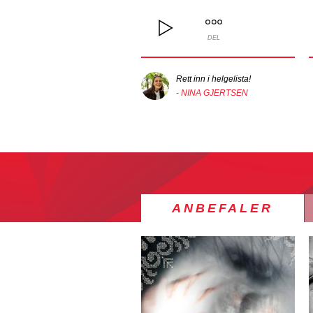
DEL
Rett inn i helgelista!
- NINA GJERTSEN
ANBEFALER