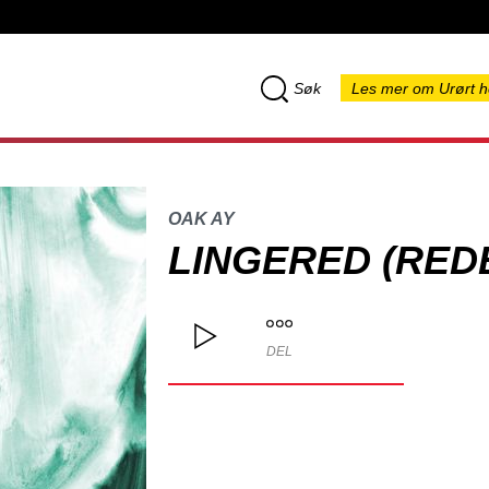
Søk
Les mer om Urørt h
OAK AY
LINGERED (RED
DEL