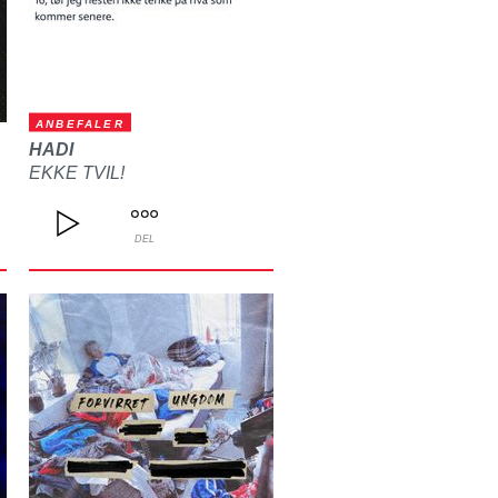
ANBEFALER
HADI
EKKE TVIL!
DEL