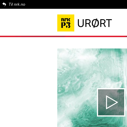
Til nrk.no