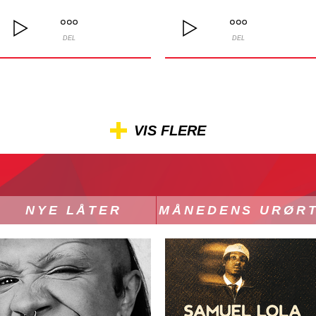
DEL
DEL
VIS FLERE
NYE LÅTER
MÅNEDENS URØR