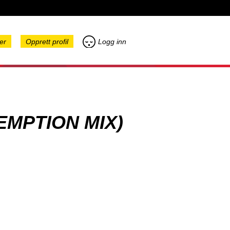
er
Opprett profil
Logg inn
EMPTION MIX)