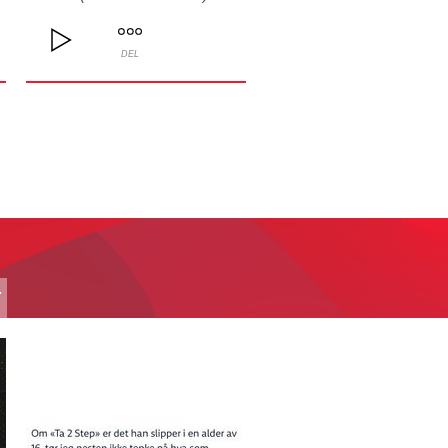
DEL
T