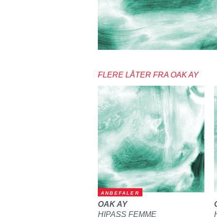
FLERE LÅTER FRA OAK AY
ANBEFALER
OAK AY
HIPASS FEMME