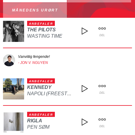
MÅNEDENS URØRT
ANBEFALER
THE PILOTS
WASTING TIME
DEL
Vanvittig fengende!
- JON V. NGUYEN
ANBEFALER
KENNEDY
NAPOLI (FREESTYLE)
DEL
ANBEFALER
RIGLA
PEN SØM
DEL