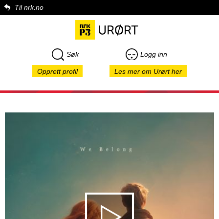
Til nrk.no
Søk
Logg inn
Opprett profil
Les mer om Urørt her