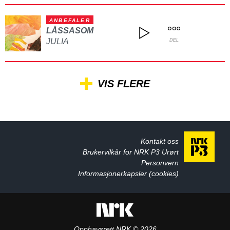
ANBEFALER
LÅSSASOM
JULIA
DEL
VIS FLERE
Kontakt oss
Brukervilkår for NRK P3 Urørt
Personvern
Informasjonerkapsler (cookies)
Opphavsrett NRK © 2026