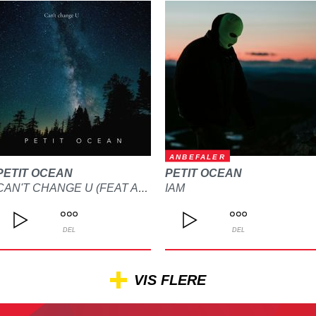
ANBEFALER
PETIT OCEAN
PETIT OCEAN
IAM
CAN'T CHANGE U (FEAT ALYSSA JANE)
DEL
DEL
VIS FLERE