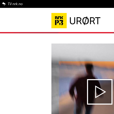
Til nrk.no