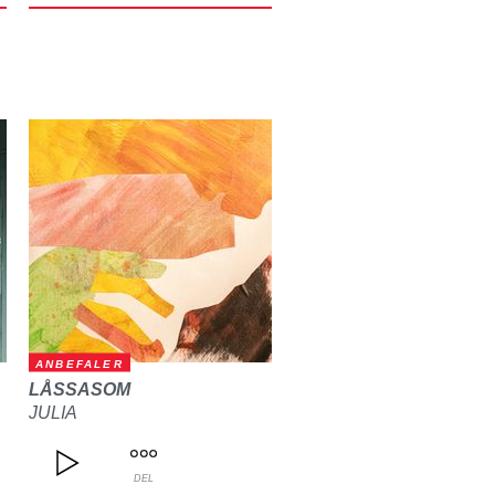
ANBEFALER
LÅSSASOM
JULIA
DEL