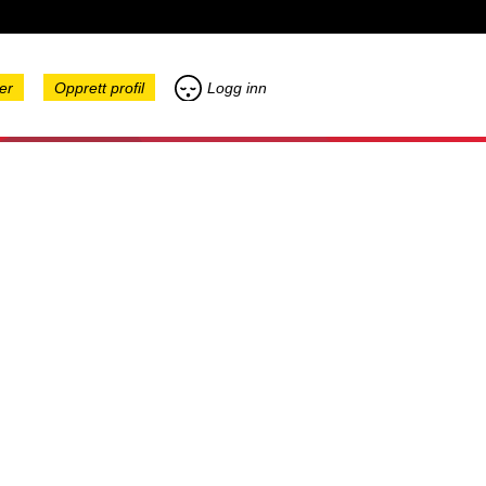
er
Opprett profil
Logg inn