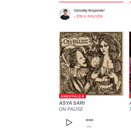
Vanvittig fengende!
- JON V. NGUYEN
ANBEFALER
ASYA SARI
ON PAUSE
DEL