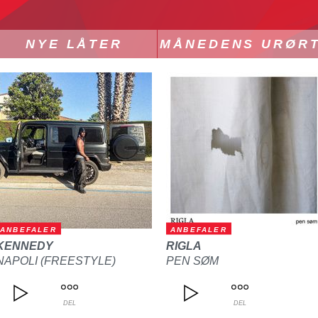
NYE LÅTER
MÅNEDENS URØR
ANBEFALER
ANBEFALER
KENNEDY
RIGLA
NAPOLI (FREESTYLE)
PEN SØM
DEL
DEL