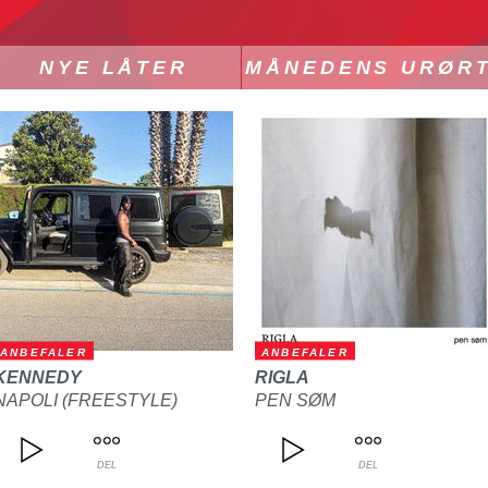
NYE LÅTER
MÅNEDENS URØR
ANBEFALER
ANBEFALER
KENNEDY
RIGLA
NAPOLI (FREESTYLE)
PEN SØM
DEL
DEL