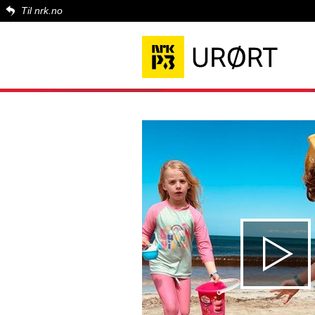
Til nrk.no