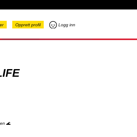
er
Opprett profil
Logg inn
LIFE
ten 🌊