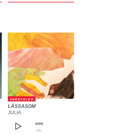
ANBEFALER
LÅSSASOM
JULIA
DEL