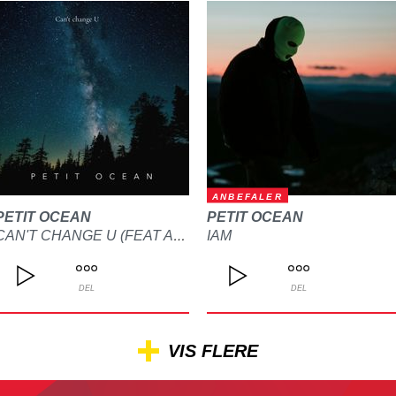
ANBEFALER
PETIT OCEAN
PETIT OCEAN
IAM
CAN'T CHANGE U (FEAT ALYSSA JANE)
DEL
DEL
VIS FLERE