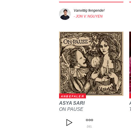
Vanvittig fengende!
- JON V. NGUYEN
ANBEFALER
ASYA SARI
ON PAUSE
DEL