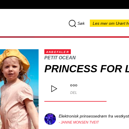
Søk
Les mer om Urørt h
ANBEFALER
PETIT OCEAN
PRINCESS FOR 
DEL
Elektronisk prinsessedrøm fra vestkys
- JANNE MONSEN TVEIT