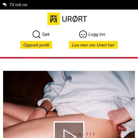
Til nrk.no
Søk
Logg inn
Opprett profil
Les mer om Urørt her