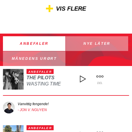
VIS FLERE
ANBEFALER
NYE LÅTER
MÅNEDENS URØRT
ANBEFALER
THE PILOTS
WASTING TIME
DEL
Vanvittig fengende!
- JON V. NGUYEN
ANBEFALER