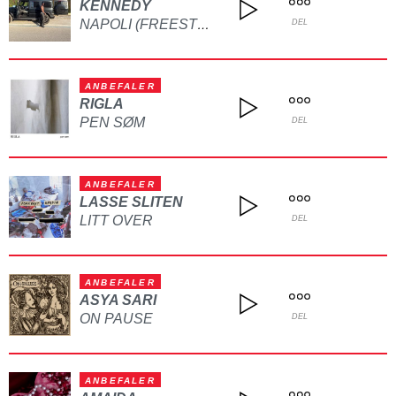
KENNEDY
NAPOLI (FREESTYLE)
DEL
ANBEFALER
RIGLA
PEN SØM
DEL
ANBEFALER
LASSE SLITEN
LITT OVER
DEL
ANBEFALER
ASYA SARI
ON PAUSE
DEL
ANBEFALER