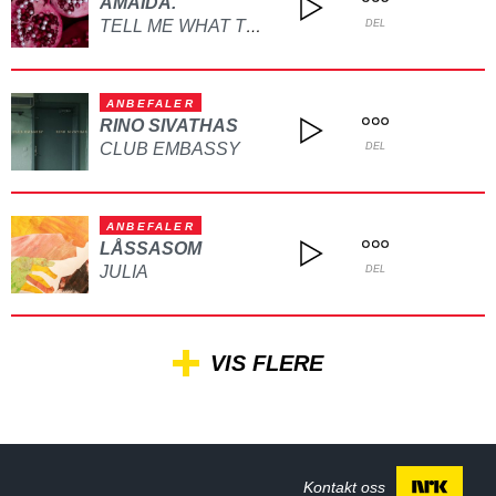
AMAIDA.
TELL ME WHAT TO DO
DEL
ANBEFALER
RINO SIVATHAS
CLUB EMBASSY
DEL
ANBEFALER
LÅSSASOM
JULIA
DEL
VIS FLERE
Kontakt oss