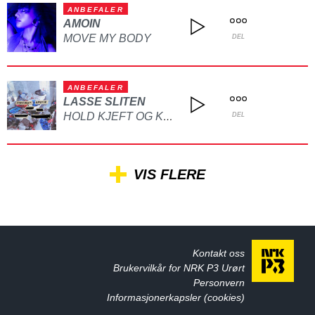
ANBEFALER
AMOIN
MOVE MY BODY
DEL
ANBEFALER
LASSE SLITEN
HOLD KJEFT OG KYSS MEG
DEL
VIS FLERE
Kontakt oss
Brukervilkår for NRK P3 Urørt
Personvern
Informasjonerkapsler (cookies)