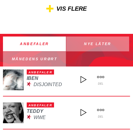
VIS FLERE
ANBEFALER
NYE LÅTER
MÅNEDENS URØRT
ANBEFALER
IBEN
DISJOINTED
DEL
ANBEFALER
TEDDY
WWE
DEL