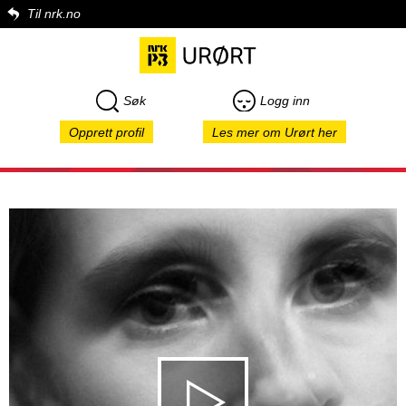
Til nrk.no
Søk
Logg inn
Opprett profil
Les mer om Urørt her