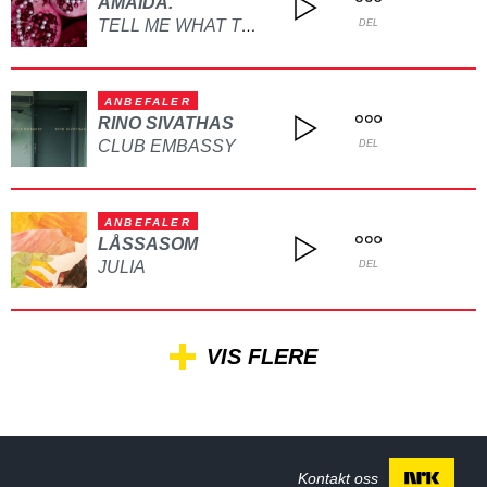
AMAIDA.
TELL ME WHAT TO DO
DEL
ANBEFALER
RINO SIVATHAS
CLUB EMBASSY
DEL
ANBEFALER
LÅSSASOM
JULIA
DEL
VIS FLERE
Kontakt oss