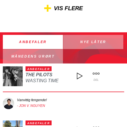
VIS FLERE
ANBEFALER
NYE LÅTER
MÅNEDENS URØRT
ANBEFALER
THE PILOTS
WASTING TIME
DEL
Vanvittig fengende!
- JON V. NGUYEN
ANBEFALER