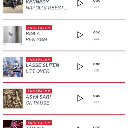
KENNEDY
NAPOLI (FREESTYLE)
DEL
ANBEFALER
RIGLA
PEN SØM
DEL
ANBEFALER
LASSE SLITEN
LITT OVER
DEL
ANBEFALER
ASYA SARI
ON PAUSE
DEL
ANBEFALER