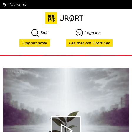
Til nrk.no
Søk
Logg inn
Opprett profil
Les mer om Urørt her