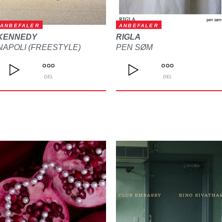
ANBEFALER
ANBEFALER
KENNEDY
RIGLA
NAPOLI (FREESTYLE)
PEN SØM
DEL
DEL