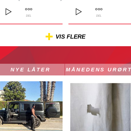
DEL
DEL
VIS FLERE
NYE LÅTER
MÅNEDENS URØR