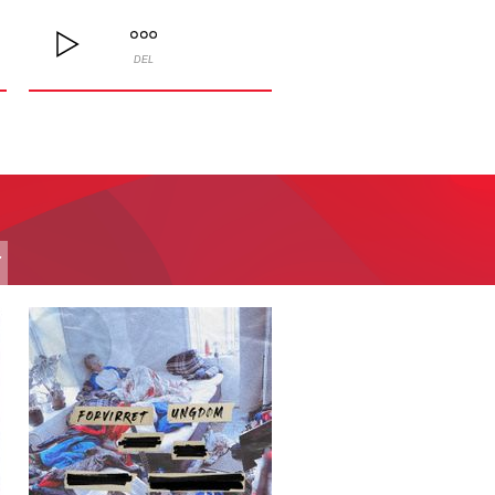
DEL
T