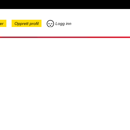
er
Opprett profil
Logg inn