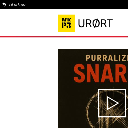
Til nrk.no