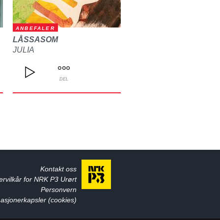
ANBEFALER
LÅSSASOM
JULIA
DEL
Kontakt oss
ervilkår for NRK P3 Urørt
Personvern
asjonerkapsler (cookies)