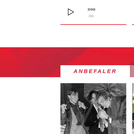
DEL
ANBEFALER