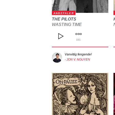
ANBEFALER
THE PILOTS
WASTING TIME
DEL
Vanvittig fengende!
- JON V. NGUYEN