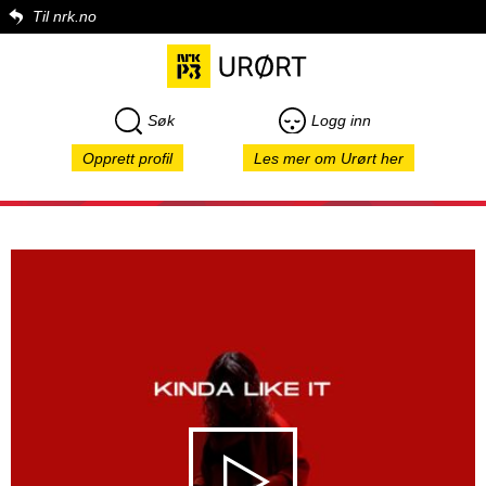
Til nrk.no
Søk
Logg inn
Opprett profil
Les mer om Urørt her