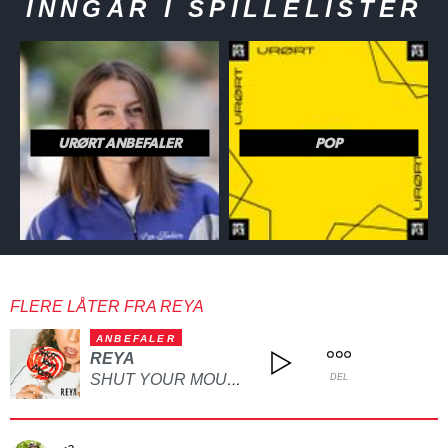
INNGÅR I SPILLELISTER
URØRT ANBEFALER
POP
FLERE LÅTER FRA REYA
ANBEFALER
REYA
SHUT YOUR MOUTH FUNNY
DEL