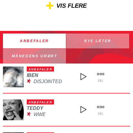
VIS FLERE
ANBEFALER
NYE LÅTER
MÅNEDENS URØRT
ANBEFALER
IBEN
DISJOINTED
DEL
ANBEFALER
TEDDY
WWE
DEL