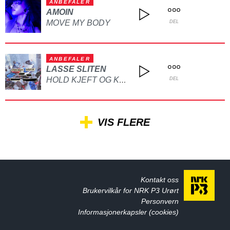
ANBEFALER
AMOIN
MOVE MY BODY
DEL
ANBEFALER
LASSE SLITEN
HOLD KJEFT OG KYSS MEG
DEL
VIS FLERE
Kontakt oss
Brukervilkår for NRK P3 Urørt
Personvern
Informasjonerkapsler (cookies)