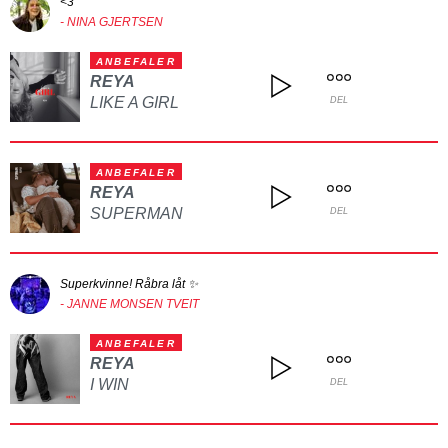
<3
- NINA GJERTSEN
ANBEFALER
REYA
LIKE A GIRL
DEL
ANBEFALER
REYA
SUPERMAN
DEL
Superkvinne! Råbra låt ✨
- JANNE MONSEN TVEIT
ANBEFALER
REYA
I WIN
DEL