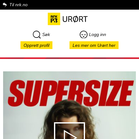
Til nrk.no
Søk
Logg inn
Opprett profil
Les mer om Urørt her