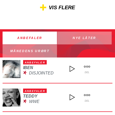
VIS FLERE
ANBEFALER
NYE LÅTER
MÅNEDENS URØRT
ANBEFALER
IBEN
DISJOINTED
DEL
ANBEFALER
TEDDY
WWE
DEL