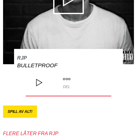
RJP
BULLETPROOF
DEL
SPILL AV ALT!
FLERE LÅTER FRA RJP