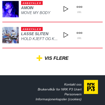
ANBEFALER
AMOIN
MOVE MY BODY
DEL
ANBEFALER
LASSE SLITEN
HOLD KJEFT OG KYSS MEG
DEL
VIS FLERE
Kontakt oss
Brukervilkår for NRK P3 Urørt
Personvern
Informasjonerkapsler (cookies)