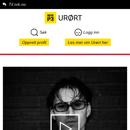
Til nrk.no
Søk
Logg inn
Opprett profil
Les mer om Urørt her