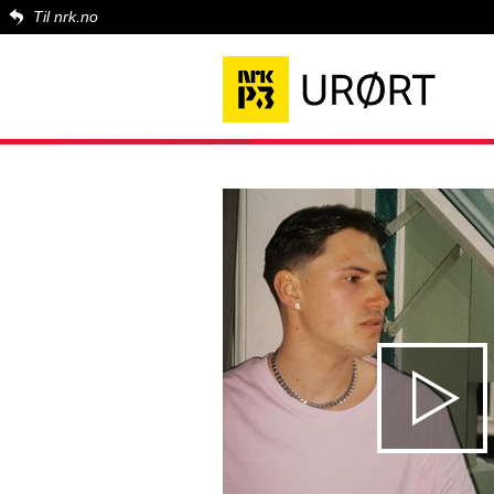
Til nrk.no