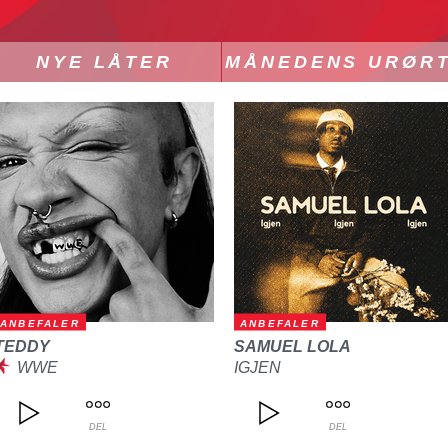
NYE LÅTER
MÅNEDENS URØR
ANBEFALER
ANBEFALER
TEDDY
SAMUEL LOLA
WWE
IGJEN
DEL
DEL