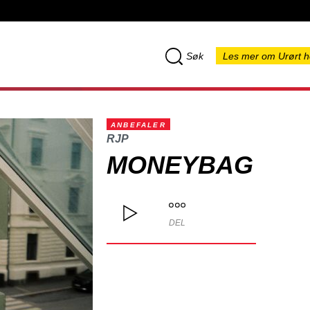
Søk
Les mer om Urørt h
ANBEFALER
RJP
MONEYBAG
DEL