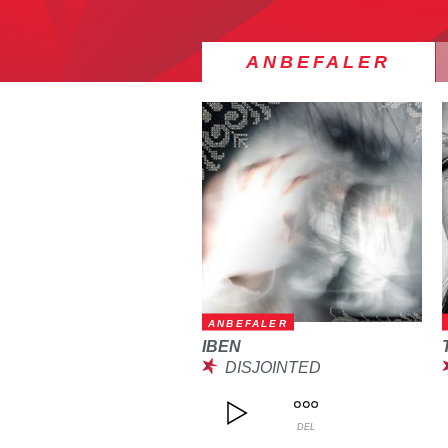
ANBEFALER
ANBEFALER
IBEN
DISJOINTED
DEL