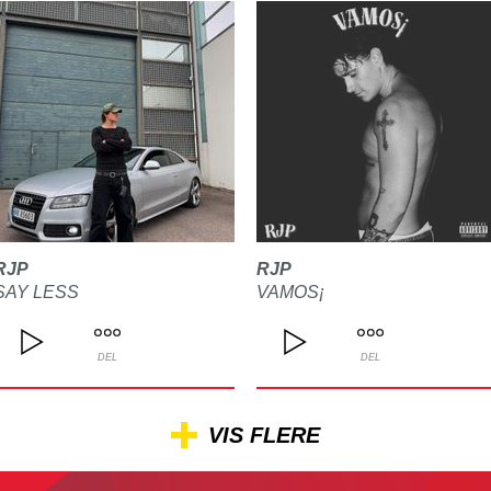
RJP
RJP
SAY LESS
VAMOS¡
DEL
DEL
VIS FLERE