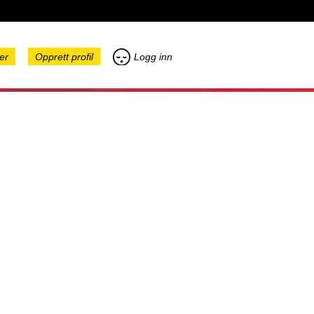
er
Opprett profil
Logg inn