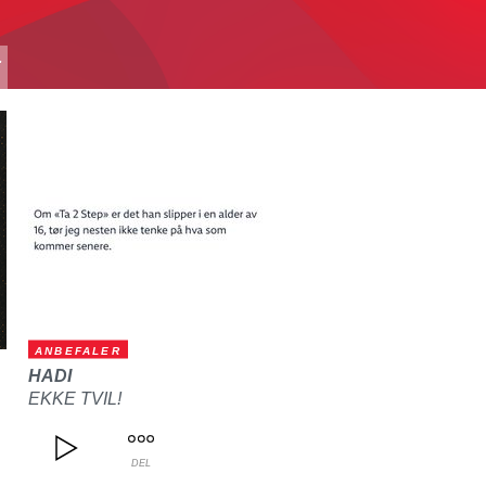
T
ANBEFALER
HADI
EKKE TVIL!
DEL