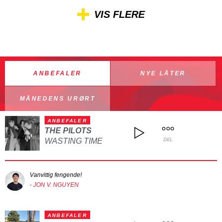
VIS FLERE
ANBEFALER
NYE LÅTER
MÅNEDENS URØRT
ANBEFALER
THE PILOTS
WASTING TIME
DEL
Vanvittig fengende!
- JON V. NGUYEN
ANBEFALER