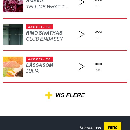
AMAIDA.
TELL ME WHAT TO DO
DEL
ANBEFALER
RINO SIVATHAS
CLUB EMBASSY
DEL
ANBEFALER
LÅSSASOM
JULIA
DEL
VIS FLERE
Kontakt oss