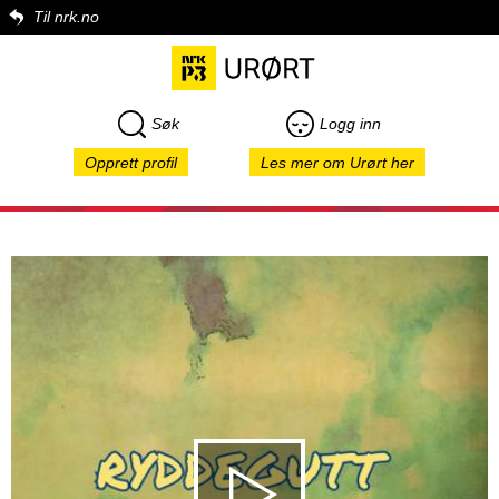
Til nrk.no
Søk
Logg inn
Opprett profil
Les mer om Urørt her