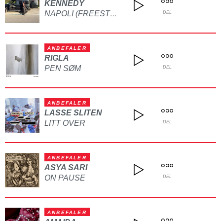
KENNEDY
NAPOLI (FREESTYLE)
DEL
ANBEFALER
RIGLA
PEN SØM
DEL
ANBEFALER
LASSE SLITEN
LITT OVER
DEL
ANBEFALER
ASYA SARI
ON PAUSE
DEL
ANBEFALER