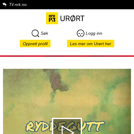
Til nrk.no
Søk
Logg inn
Opprett profil
Les mer om Urørt her