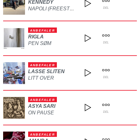
KENNEDY
NAPOLI (FREESTYLE)
DEL
ANBEFALER
RIGLA
PEN SØM
DEL
ANBEFALER
LASSE SLITEN
LITT OVER
DEL
ANBEFALER
ASYA SARI
ON PAUSE
DEL
ANBEFALER