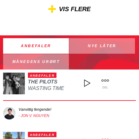
VIS FLERE
ANBEFALER
NYE LÅTER
MÅNEDENS URØRT
ANBEFALER
THE PILOTS
WASTING TIME
DEL
Vanvittig fengende!
- JON V. NGUYEN
ANBEFALER