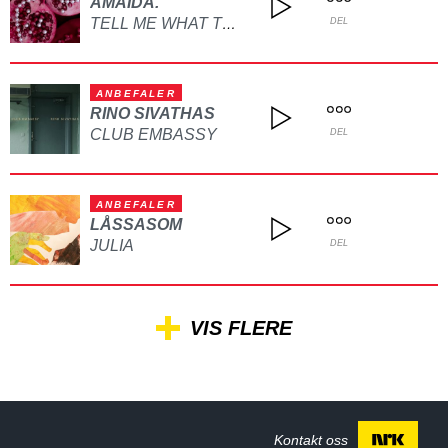
AMAIDA.
TELL ME WHAT TO DO
DEL
ANBEFALER
RINO SIVATHAS
CLUB EMBASSY
DEL
ANBEFALER
LÅSSASOM
JULIA
DEL
VIS FLERE
Kontakt oss