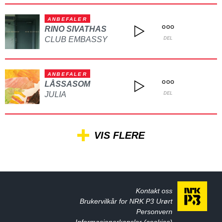
ANBEFALER
RINO SIVATHAS
CLUB EMBASSY
DEL
ANBEFALER
LÅSSASOM
JULIA
DEL
VIS FLERE
Kontakt oss
Brukervilkår for NRK P3 Urørt
Personvern