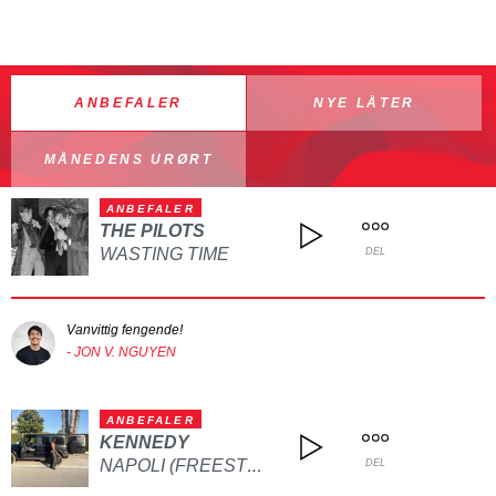
ANBEFALER
NYE LÅTER
MÅNEDENS URØRT
ANBEFALER
THE PILOTS
WASTING TIME
DEL
Vanvittig fengende!
- JON V. NGUYEN
ANBEFALER
KENNEDY
NAPOLI (FREESTYLE)
DEL