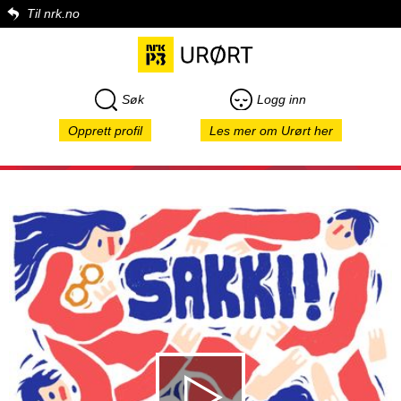
Til nrk.no
Søk
Logg inn
Opprett profil
Les mer om Urørt her