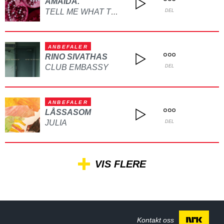
AMAIDA.
TELL ME WHAT TO DO
DEL
ANBEFALER
RINO SIVATHAS
CLUB EMBASSY
DEL
ANBEFALER
LÅSSASOM
JULIA
DEL
VIS FLERE
Kontakt oss