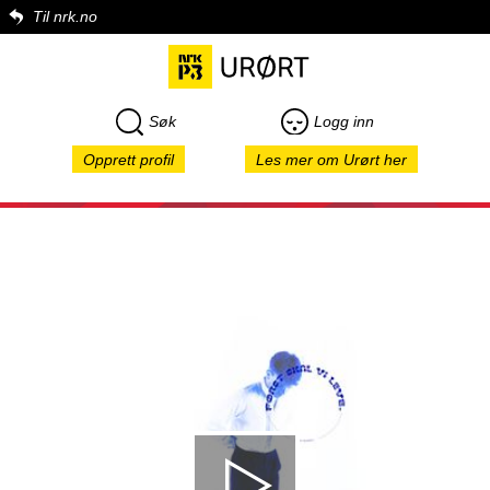
Til nrk.no
Søk
Logg inn
Opprett profil
Les mer om Urørt her