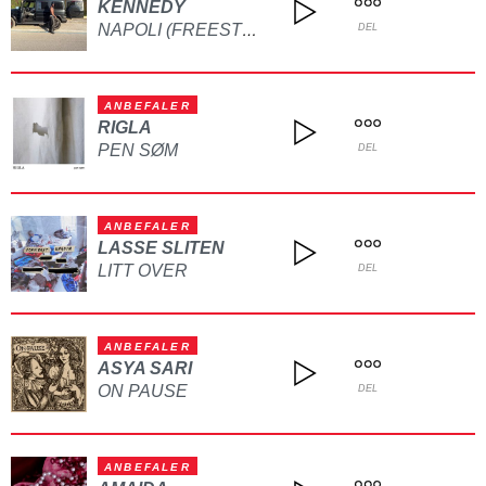
KENNEDY
NAPOLI (FREESTYLE)
DEL
ANBEFALER
RIGLA
PEN SØM
DEL
ANBEFALER
LASSE SLITEN
LITT OVER
DEL
ANBEFALER
ASYA SARI
ON PAUSE
DEL
ANBEFALER